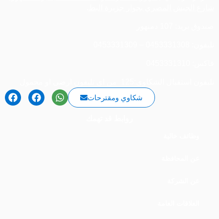
شارع الجيش المصري بجوار جزيرة البط
.
صندوق بريد: 107 دمنهور
تليفون: 0453331308 – 0453331309
فاكس: 0453331310
تليفون استقبال الشكاوى:125 من اى تليفون ارضى او محمول
شكاوي ومقترحات
روابط قد تهمك
وظائف خالية
عن المحافظة
عن الشركة
العلاقات العامة