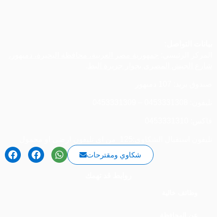
بيانات التواصل:
المركز الرئيسي:
جمهورية مصر العربية، محافظة البحيرة، دمنهور،
شارع الجيش المصري بجوار جزيرة البط
.
صندوق بريد: 107 دمنهور
تليفون: 0453331308 – 0453331309
فاكس: 0453331310
تليفون استقبال الشكاوى:125 من اى تليفون ارضى او محمول
شكاوي ومقترحات
روابط قد تهمك
وظائف خالية
عن المحافظة