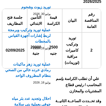
2026/2025
توريد زيوت وشحوم
رقم
يوليو 30, 2026
قيمة
التأمين
جلسة فتح
المناقصة
البيان
الكراسة
الابتدائي
المظاريف
العامة
عملية توريد وتركيب وبرمجة
لربط إشارات أجهزة القياس
توريد
بالمحطات
وتركيب
20000
2500
يوليو 16, 2026
2
كاميرات
02/09/2025
جنيه
جنية
مراقبة
(توريدات)
عملية توريد زهر ماكينات
رمادي خرده خالي من الصحي
بنظام المظروف الواحد
علي أن تطلب الكراسة بإسم
يوليو 16, 2026
المحاسب / رئيس قطاع
المشتريات والمخازن
احلال وتجديد عدد بئر مياه
وقد تحــددت الساعــة الثانيــة
جوفي بعملية بنى سلامة