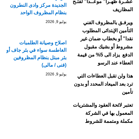
عشـرة ظهـرا” موعــدا” لفتـح
الجديدة مركز وادى النطرون
المظاريف
بنظام المظروف الواحد
يوليو 9, 2026
ويرفـق بالمظروف الفني
التأمين الإبتدائى المطلوب
نقدا” أو بخطاب ضمان غير
اصلاح وصيانة الطلمبات
مشروط أو بشيك مقبول
الغاطسة سواء في بئر جاف أو
الدفع يزاد الى 5% من قيمة
بئر مبتل بنظام المظروفين
العطاء عند الرسو
(فنى / مالى)
يوليو 9, 2026
هذا ولن تقبل العطاءات التي
ترد بعد الميعاد المحدد أو بدون
تأمين
تعتبر لائحة العقود والمشتريات
المعمول بها في الشركة
مكملة ومتممة للشروط