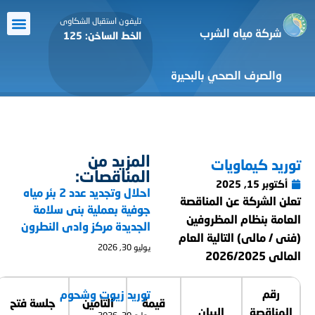
تليفون استقبال الشكاوى
شركة مياه الشرب
الخط الساخن: 125
معرض الص
الرعاية ا
أنشطة ا
التعاون 
خدمة ال
والصرف الصحي بالبحيرة
المزيد من
توريد كيماويات
المناقصات:
أكتوبر 15, 2025
احلال وتجديد عدد 2 بئر مياه
تعلن الشركة عن المناقصة
جوفية بعملية بنى سلامة
العامة بنظام
المظروفين
الجديدة مركز وادى النطرون
(فنى / مالى)
التالية العام
يوليو 30, 2026
المالى 2026/2025
رقم
توريد زيوت وشحوم
قيمة
التأمين
جلسة فتح
المناقصة
البيان