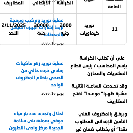
يوليو 30, 2026
الكراسة
الابتدائي
المظاريف
العامة
عملية توريد وتركيب وبرمجة
توريد
2000
30000
2/11/2025
لربط إشارات أجهزة القياس
11
كيماويات
جنيه
جنية
الاحد
بالمحطات
يوليو 16, 2026
علي أن تطلب الكراسة
عملية توريد زهر ماكينات
بإسم المحاسب / رئيس قطاع
رمادي خرده خالي من
المشتريات والمخازن
الصحي بنظام المظروف
الواحد
وقد تحــددت الساعــة الثانيــة
عشـرة ظهـرا” موعــدا” لفتـح
يوليو 16, 2026
المظاريف
احلال وتجديد عدد بئر مياه
ويرفـق بالمظروف الفني
جوفي بعملية بنى سلامة
التأمين الإبتدائى المطلوب
الجديدة مركز وادى النطرون
نقدا” أو بخطاب ضمان غير