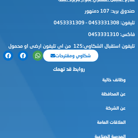
صندوق بريد: 107 دمنهور
تليفون: 0453331308 – 0453331309
فاكس: 0453331310
تليفون استقبال الشكاوى:125 من اى تليفون ارضى او محمول
شكاوي ومقترحات
روابط قد تهمك
وظائف خالية
عن المحافظة
عن الشركة
العلاقات العامة
المدرسة الصناعية