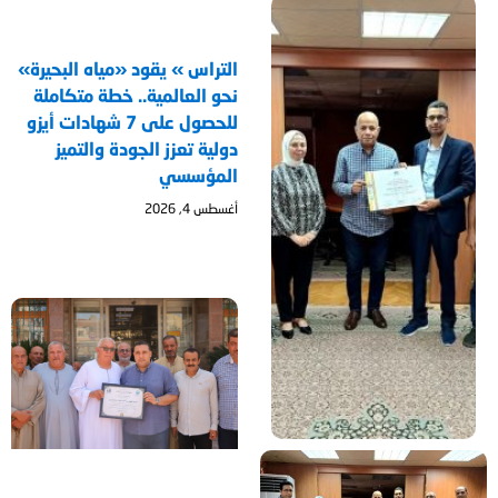
التراس » يقود «مياه البحيرة»
نحو العالمية.. خطة متكاملة
للحصول على 7 شهادات أيزو
دولية تعزز الجودة والتميز
المؤسسي
أغسطس 4, 2026