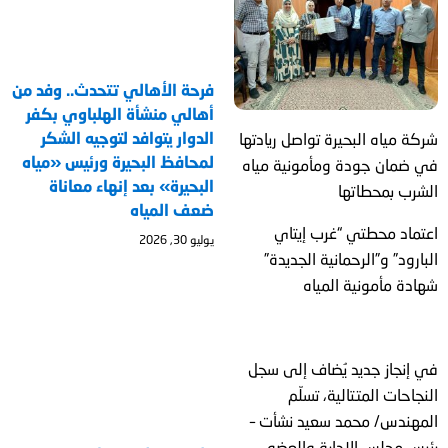
فرحة الأهالي تتحدث.. وفد من
أهالي منشأة الهلباوي بكفر
الدوار يتوافد لتوجيه الشكر
شركة مياه البحيرة تواصل ريادتها
لمحافظ البحيرة ورئيس «مياه
في ضمان جودة ومأمونية مياه
البحيرة» بعد إنهاء معاناة
الشرب بمحطاتها
ضعف المياه
اعتماد محطتي “غرب إيتاي
يوليو 30, 2026
البارود” و”الرحمانية الجديدة”
شهادة مأمونية المياه
في إنجاز جديد يُضاف إلى سجل
النجاحات المتتالية، تسلّم
المهندس/ محمد سعيد نشأت –
رئيس مجلس الإدارة والعضو