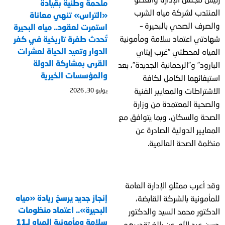
ملحمة وطنية بقيادة
المنتدب لشركة مياه الشرب
«التراس» تنهي معاناة
والصرف الصحي بالبحيرة –
استمرت لعقود.. مياه البحيرة
شهادتي اعتماد سلامة ومأمونية
تُحدث طفرة تاريخية في كفر
الدوار وتعيد الحياة لعشرات
المياه لمحطتي “غرب إيتاي
القرى بمشاركة الدولة
البارود” و”الرحمانية الجديدة”، بعد
والمؤسسات الخيرية
استيفائهما الكامل لكافة
الاشتراطات والمعايير الفنية
يوليو 30, 2026
والصحية المعتمدة من وزارة
الصحة والسكان، وبما يتوافق مع
المعايير الدولية الصادرة عن
منظمة الصحة العالمية.
وقد أعرب ممثلو الإدارة العامة
إنجاز جديد يرسخ ريادة «مياه
للمأمونية بالشركة القابضة،
البحيرة».. اعتماد منظومات
الدكتور محمد السيد والدكتور
سلامة ومأمونية المياه لـ11
حسن عبد الله، عن بالغ تقديرهم