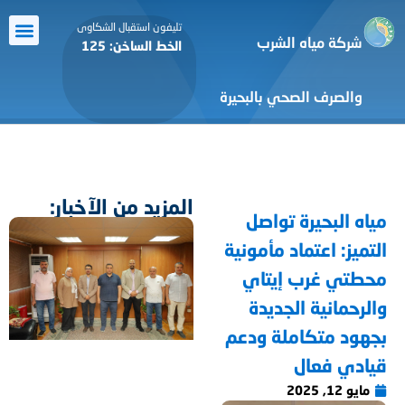
تليفون استقبال الشكاوى
شركة مياه الشرب
الخط الساخن: 125
معرض الص
الرعاية ا
أنشطة ا
التعاون 
خدمة ال
والصرف الصحي بالبحيرة
المزيد من الآخبار:
مياه البحيرة تواصل
التميز: اعتماد مأمونية
محطتي غرب إيتاي
والرحمانية الجديدة
بجهود متكاملة ودعم
قيادي فعال
مايو 12, 2025