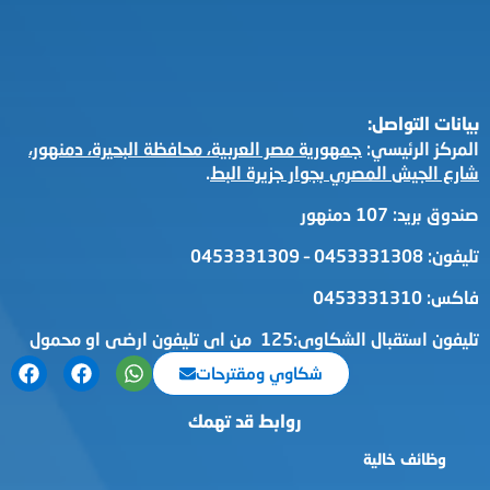
بيانات التواصل:
المركز الرئيسي:
جمهورية مصر العربية، محافظة البحيرة، دمنهور،
شارع الجيش المصري بجوار جزيرة البط
.
صندوق بريد: 107 دمنهور
تليفون: 0453331308 – 0453331309
فاكس: 0453331310
تليفون استقبال الشكاوى:125 من اى تليفون ارضى او محمول
شكاوي ومقترحات
روابط قد تهمك
وظائف خالية