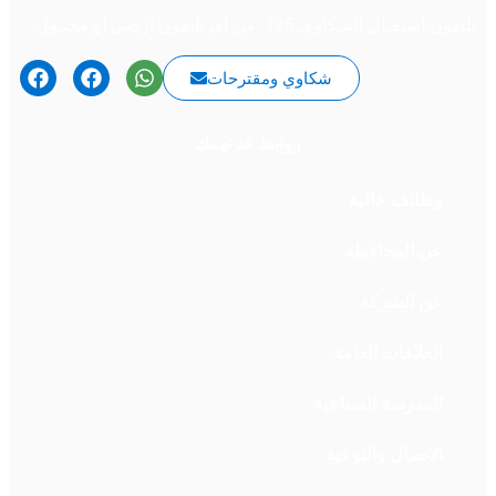
تليفون استقبال الشكاوى:125 من اى تليفون ارضى او محمول
شكاوي ومقترحات
روابط قد تهمك
وظائف خالية
عن المحافظة
عن الشركة
العلاقات العامة
المدرسة الصناعية
الاتصال والتوعية