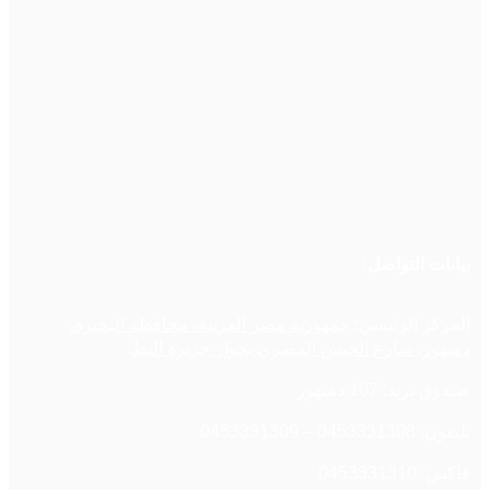
بيانات التواصل:
المركز الرئيسي:
جمهورية مصر العربية، محافظة البحيرة،
دمنهور، شارع الجيش المصري بجوار جزيرة البط
.
صندوق بريد: 107 دمنهور
تليفون: 0453331308 – 0453331309
فاكس: 0453331310