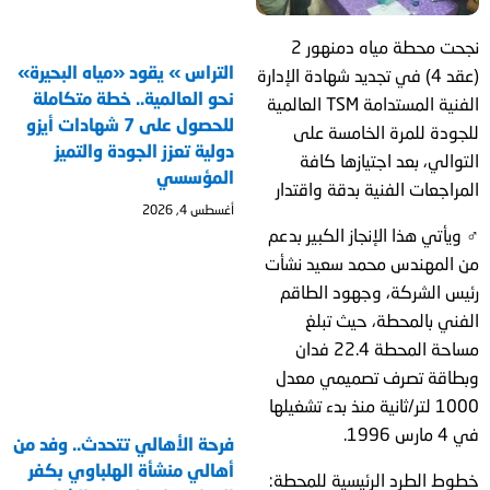
نجحت محطة مياه دمنهور 2
التراس » يقود «مياه البحيرة»
(عقد 4) في تجديد شهادة الإدارة
نحو العالمية.. خطة متكاملة
الفنية المستدامة TSM العالمية
للحصول على 7 شهادات أيزو
للجودة للمرة الخامسة على
دولية تعزز الجودة والتميز
التوالي، بعد اجتيازها كافة
المؤسسي
المراجعات الفنية بدقة واقتدار
أغسطس 4, 2026
‍♂️ ويأتي هذا الإنجاز الكبير بدعم
من المهندس محمد سعيد نشأت
رئيس الشركة، وجهود الطاقم
الفني بالمحطة، حيث تبلغ
مساحة المحطة 22.4 فدان
وبطاقة تصرف تصميمي معدل
1000 لتر/ثانية منذ بدء تشغيلها
في 4 مارس 1996.
فرحة الأهالي تتحدث.. وفد من
أهالي منشأة الهلباوي بكفر
خطوط الطرد الرئيسية للمحطة: