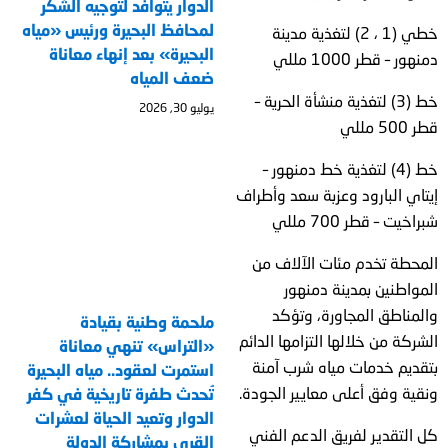
الدوار يتوافد لتوجيه الشكر
لمحافظ البحيرة ورئيس «مياه
خطي (1 ، 2) لتغذية مدينة
البحيرة» بعد إنهاء معاناة
دمنهور – قطر 1000 مللي
ضعف المياه
خط (3) لتغذية منشأة الحرية –
يوليو 30, 2026
قطر 500 مللي
خط (4) لتغذية خط دمنهور –
إيتاي البارود وعزبة سعد وأطراف
شبراخيت – قطر 700 مللي
المحطة تخدم مئات الآلاف من
المواطنين بمدينة دمنهور
والمناطق المجاورة، وتؤكد
ملحمة وطنية بقيادة
الشركة من خلالها التزامها الدائم
«التراس» تنهي معاناة
بتقديم خدمات مياه شرب آمنة
استمرت لعقود.. مياه البحيرة
ونقية وفق أعلى معايير الجودة.
تُحدث طفرة تاريخية في كفر
الدوار وتعيد الحياة لعشرات
كل التقدير لفريق الدعم الفني
القرى بمشاركة الدولة