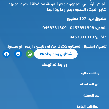
المركز الرئيسي:
جمهورية مصر العربية، محافظة البحيرة، دمنهور،
شارع الجيش المصري بجوار جزيرة البط
.
صندوق بريد: 107 دمنهور
تليفون: 0453331308 – 0453331309
فاكس: 0453331310
تليفون استقبال الشكاوى:125 من اى تليفون ارضى او محمول
شكاوي ومقترحات
روابط قد تهمك
وظائف خالية
عن المحافظة
عن الشركة
العلاقات العامة