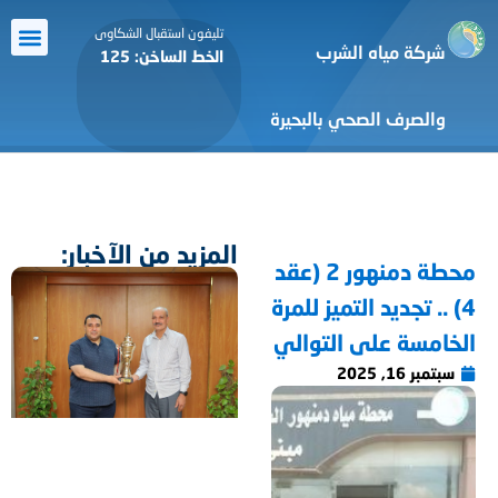
تليفون استقبال الشكاوى
شركة مياه الشرب
الخط الساخن: 125
معرض الص
الرعاية ا
أنشطة ا
التعاون 
خدمة ال
والصرف الصحي بالبحيرة
المزيد من الآخبار:
محطة دمنهور 2 (عقد
4) .. تجديد التميز للمرة
الخامسة على التوالي
سبتمبر 16, 2025