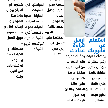
للسيد/ مدير
شكوى او
لسياستها في
الفرع لتوصيل
اقتراح يرجى
السنوات
المياه
ملئ هذا
السابقة أهمية
(النموذج
النموذج و
خاصة لعملية
المعد لذلك).
ارساله الينا ، و
الصيانة عموماً
موافقة الجهة
سوف يقوم
وخصوصاً في
المختصة على
فريق العمل
الشبكات حيث
استعلم
ارسل
توصيل المياه
بدراسة
تم تدعيم فروع
عن
قراءة
إلى محل
مشكلتك او
الشركة
فاتورتك
عدادك
الاشتراك.
اقتراحك بدقه
يمكنك معرفة
يمكنك معرفة
و سوف
رقم الاشتراك
رقم الاشتراك
نوافيك بالرد
من أي فاتورة
من أي فاتورة
فى اقرب
سابقة خاصة
سابقة خاصة
وقت
بك. يرجى
بك. يرجى
ملئ كافة
ملئ كافة
البيانات وإلا لن
البيانات وإلا لن
تظهر نتيجة
يتم قبول
استعلامك.
قراءة عدادك.