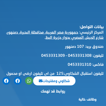
بيانات التواصل:
المركز الرئيسي:
جمهورية مصر العربية، محافظة البحيرة، دمنهور،
شارع الجيش المصري بجوار جزيرة البط
.
صندوق بريد: 107 دمنهور
تليفون: 0453331308 – 0453331309
فاكس: 0453331310
تليفون استقبال الشكاوى:125 من اى تليفون ارضى او محمول
شكاوي ومقترحات
روابط قد تهمك
وظائف خالية