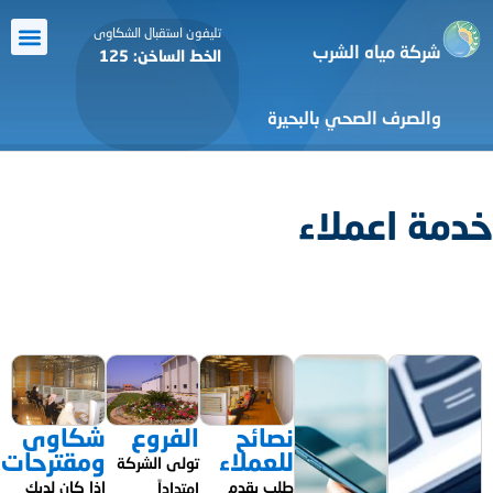
تليفون استقبال الشكاوى
شركة مياه الشرب
الخط الساخن: 125
معرض الص
الرعاية ا
أنشطة ا
التعاون 
خدمة ال
والصرف الصحي بالبحيرة
خدمة اعملاء
نصائح
الفروع
شكاوى
للعملاء
ومقترحات
تولى الشركة
طلب يقدم
اذا كان لديك
امتداداً