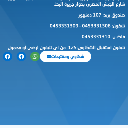
شارع الجيش المصري بجوار جزيرة البط
.
صندوق بريد: 107 دمنهور
تليفون: 0453331308 – 0453331309
فاكس: 0453331310
تليفون استقبال الشكاوى:125 من اى تليفون ارضى او محمول
شكاوي ومقترحات