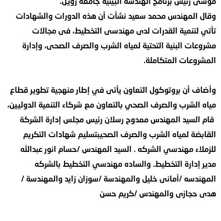
موسى رئيس برنامج الهندسة البيئية جامعة زويل.
وقال المهندس محمد سعيد نشأت أن هذه الدورات والشهادات
تأتي لتنمية القدرات لدى مهندسى التخطيط، فى مجالات
مشروعات البنية التحتية لمياه الشرب والصرف الصحى، وإدارة
المشروعات المتكاملة.
وأضاف أن بروتوكول التعاون يأتى في إطار منهجية تطوير قطاع
مياه الشرب والصرف الصحي بالتعاون مع شركاء التنمية الدوليين،
قام السيد المهندس ممدوح رسلان رئيس مجلس إدارة الشركة
القابضة لمياه الشرب والصرف الصحيبتسليم شهادات التكريم
للزملاء مهندسي الشركه . السيد المهندس /حسام انور عبدالله
مدير إدارة التخطيط. والساده مهندسي التخطيط بالشركه
المهندسه /أمانى خليل والمهندسة /سوزان زايد والمهندسة /
هدى حجازى والمهندس /كريم حسن