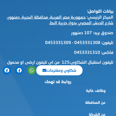
بيانات التواصل:
المركز الرئيسي:
جمهورية مصر العربية، محافظة البحيرة، دمنهور،
شارع الجيش المصري بجوار جزيرة البط
.
صندوق بريد: 107 دمنهور
تليفون: 0453331308 – 0453331309
فاكس: 0453331310
تليفون استقبال الشكاوى:125 من اى تليفون ارضى او محمول
شكاوي ومقترحات
روابط قد تهمك
وظائف خالية
عن المحافظة
عن الشركة