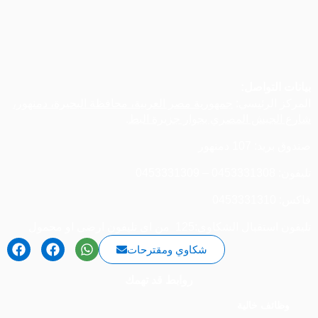
بيانات التواصل:
المركز الرئيسي:
جمهورية مصر العربية، محافظة البحيرة، دمنهور،
شارع الجيش المصري بجوار جزيرة البط
.
صندوق بريد: 107 دمنهور
تليفون: 0453331308 – 0453331309
فاكس: 0453331310
تليفون استقبال الشكاوى:125 من اى تليفون ارضى او محمول
شكاوي ومقترحات
روابط قد تهمك
وظائف خالية