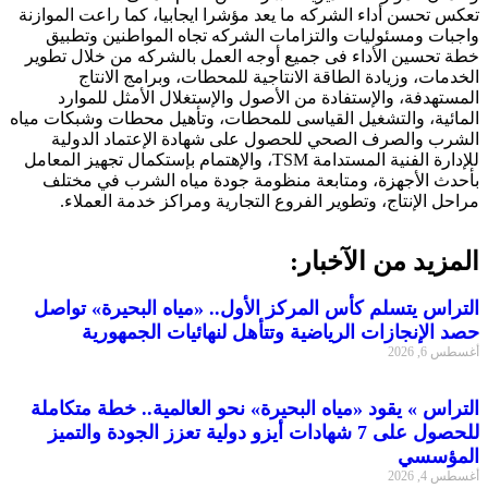
تعكس تحسن أداء الشركه ما يعد مؤشرا ايجابيا، كما راعت الموازنة
واجبات ومسئوليات والتزامات الشركه تجاه المواطنين وتطبيق
خطة تحسين الأداء فى جميع أوجه العمل بالشركه من خلال تطوير
الخدمات، وزيادة الطاقة الانتاجية للمحطات، وبرامج الانتاج
المستهدفة، والإستفادة من الأصول والإستغلال الأمثل للموارد
المائية، والتشغيل القياسى للمحطات، وتأهيل محطات وشبكات مياه
الشرب والصرف الصحي للحصول على شهادة الإعتماد الدولية
للإدارة الفنية المستدامة TSM، والإهتمام بإستكمال تجهيز المعامل
بأحدث الأجهزة، ومتابعة منظومة جودة مياه الشرب في مختلف
مراحل الإنتاج، وتطوير الفروع التجارية ومراكز خدمة العملاء.
المزيد من الآخبار:
التراس يتسلم كأس المركز الأول.. «مياه البحيرة» تواصل
حصد الإنجازات الرياضية وتتأهل لنهائيات الجمهورية
أغسطس 6, 2026
التراس » يقود «مياه البحيرة» نحو العالمية.. خطة متكاملة
للحصول على 7 شهادات أيزو دولية تعزز الجودة والتميز
المؤسسي
أغسطس 4, 2026