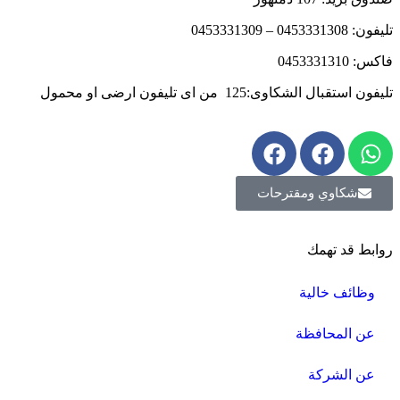
تليفون: 0453331308 – 0453331309
فاكس: 0453331310
تليفون استقبال الشكاوى:125 من اى تليفون ارضى او محمول
شكاوي ومقترحات
روابط قد تهمك
وظائف خالية
عن المحافظة
عن الشركة