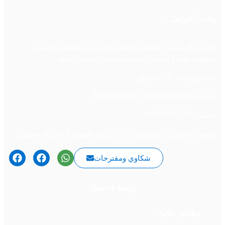
بيانات التواصل:
المركز الرئيسي:
جمهورية مصر العربية، محافظة البحيرة،
دمنهور، شارع الجيش المصري بجوار جزيرة البط
.
صندوق بريد: 107 دمنهور
تليفون: 0453331308 – 0453331309
فاكس: 0453331310
تليفون استقبال الشكاوى:125 من اى تليفون ارضى او محمول
شكاوي ومقترحات
روابط قد تهمك
وظائف خالية